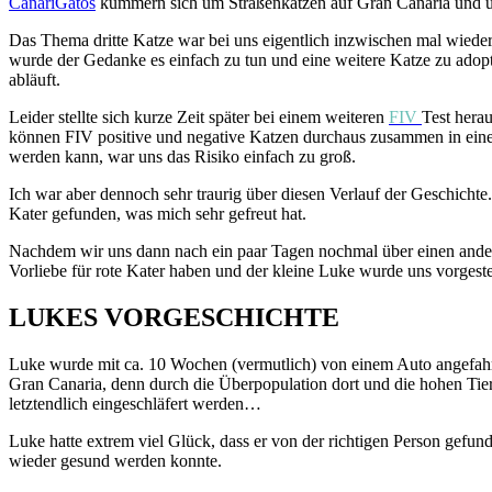
CanariGatos
kümmern sich um Straßenkatzen auf Gran Canaria und un
Das Thema dritte Katze war bei uns eigentlich inzwischen mal wieder 
wurde der Gedanke es einfach zu tun und eine weitere Katze zu adopt
abläuft.
Leider stellte sich kurze Zeit später bei einem weiteren
FIV
Test hera
können FIV positive und negative Katzen durchaus zusammen in einem
werden kann, war uns das Risiko einfach zu groß.
Ich war aber dennoch sehr traurig über diesen Verlauf der Geschichte
Kater gefunden, was mich sehr gefreut hat.
Nachdem wir uns dann nach ein paar Tagen nochmal über einen anderen (
Vorliebe für rote Kater haben und der kleine Luke wurde uns vorgest
LUKES VORGESCHICHTE
Luke wurde mit ca. 10 Wochen (vermutlich) von einem Auto angefahren,
Gran Canaria, denn durch die Überpopulation dort und die hohen Tier
letztendlich eingeschläfert werden…
Luke hatte extrem viel Glück, dass er von der richtigen Person gefun
wieder gesund werden konnte.