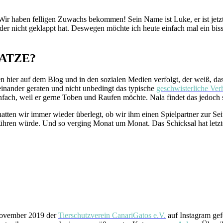
n: Wir haben felligen Zuwachs bekommen!
Sein Name ist Luke, er ist jetz
eder nicht geklappt hat. Deswegen möchte ich heute einfach mal ein bi
ATZE?
hier auf dem Blog und in den sozialen Medien verfolgt, der weiß, das
nander geraten und nicht unbedingt das typische
geschwisterliche Verh
fach, weil er gerne Toben und Raufen möchte. Nala findet das jedoch so
en wir immer wieder überlegt, ob wir ihm einen Spielpartner zur Seite
führen würde. Und so verging Monat um Monat. Das Schicksal hat letzte
m November 2019 der
Tierschutzverein CanariGatos e.V.
auf Instagram gef