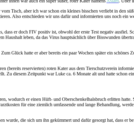
ter ihnen war auch ein super süßer, roter Kater namens
Aslam
. Über 
vom Tisch, aber ich war schon ein kleines bisschen verliebt in den süß
ieren. Also entschieden wir uns dafür und informierten uns noch ein 
us, dass er doch FIV positiv ist, obwohl der erste Test negativ ausfi
 Haushalt leben, da das Virus hauptsächlich über Bisswunden übertra
. Zum Glück hatte er aber bereits ein paar Wochen später ein schönes 
bereits reservierten) roten Kater aus dem Tierschutzverein informiert 
ellt. Zu diesem Zeitpunkt war Luke ca. 6 Monate alt und hatte schon 
 wodurch er einen Hüft- und Oberschenkelhalsbruch erlitten hatte. So 
arztkosten für eine ziemlich umfassende und lange Behandlung, werden 
den wurde, die sich um ihn gekümmert und dafür gesorgt hat, dass er be