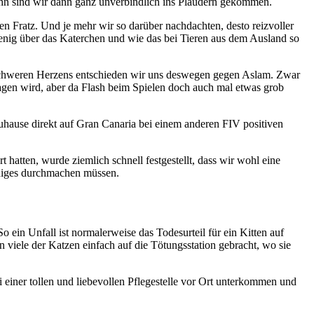
ihn sind wir dann ganz unverbindlich ins Plaudern gekommen.
en Fratz. Und je mehr wir so darüber nachdachten, desto reizvoller
wenig über das Katerchen und wie das bei Tieren aus dem Ausland so
el. Schweren Herzens entschieden wir uns deswegen gegen Aslam. Zwar
gen wird, aber da Flash beim Spielen doch auch mal etwas grob
Zuhause direkt auf Gran Canaria bei einem anderen FIV positiven
hatten, wurde ziemlich schnell festgestellt, dass wir wohl eine
einiges durchmachen müssen.
ein Unfall ist normalerweise das Todesurteil für ein Kitten auf
viele der Katzen einfach auf die Tötungsstation gebracht, wo sie
i einer tollen und liebevollen Pflegestelle vor Ort unterkommen und