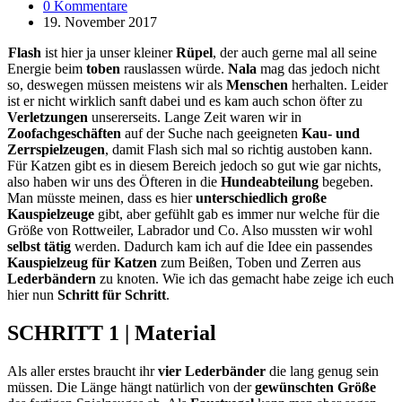
0 Kommentare
19. November 2017
Flash
ist hier ja unser kleiner
Rüpel
, der auch gerne mal all seine
Energie beim
toben
rauslassen würde.
Nala
mag das jedoch nicht
so, deswegen müssen meistens wir als
Menschen
herhalten. Leider
ist er nicht wirklich sanft dabei und es kam auch schon öfter zu
Verletzungen
unsererseits. Lange Zeit waren wir in
Zoofachgeschäften
auf der Suche nach geeigneten
Kau- und
Zerrspielzeugen
, damit Flash sich mal so richtig austoben kann.
Für Katzen gibt es in diesem Bereich jedoch so gut wie gar nichts,
also haben wir uns des Öfteren in die
Hundeabteilung
begeben.
Man müsste meinen, dass es hier
unterschiedlich große
Kauspielzeuge
gibt, aber gefühlt gab es immer nur welche für die
Größe von Rottweiler, Labrador und Co. Also mussten wir wohl
selbst tätig
werden. Dadurch kam ich auf die Idee ein passendes
Kauspielzeug für Katzen
zum Beißen, Toben und Zerren aus
Lederbändern
zu knoten. Wie ich das gemacht habe zeige ich euch
hier nun
Schritt für Schritt
.
SCHRITT 1 | Material
Als aller erstes braucht ihr
vier Lederbänder
die lang genug sein
müssen. Die Länge hängt natürlich von der
gewünschten Größe