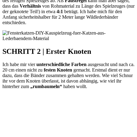
des fertigen Spielzeuges ab. Als
Faustregel
kann man aber sagen,
dass das
Verhältnis
von Rohmaterial zu Länge des Spielzeuges (nur
der geknotete Teil!) in etwa
4:1
beträgt. Ich habe mich für den
Anfang sicherheitshalber für 2 Meter lange Wildlederbänder
entschieden.
SCHRITT 2 | Erster Knoten
Ich habe mir vier
unterschiedliche Farben
ausgesucht und nach ca.
20 cm einen nicht zu
festen Knoten
gemacht. Erstmal dient er nur
dazu, dass die Bänder zusammen gehalten werden. Wie viel Schnur
ihr vor dem Knoten überlasst, ist davon abhängig, wie viel ihr
hinterher zum
„rumbaumeln“
haben wollt.