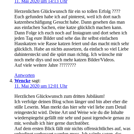
11. Mai 2020 um 14:13 Uhr
Herzenlichen Glückwunsch für ein so tollen Erfolg ????
Euch gefunden habe ich auf pinterest, weil ich dort nach
katzenbeschäfigung Gesucht habe. Dann gesehen das man
aus einfachen Sachen, eine katze glücklich machen kann.
Dann Folge ich euch noch auf Instagram und dort sehen ich
jeden Tag eure Bilder und sehe das ihr selbst einfachen
Hauskatzen wie Rasse katzen feiert und das macht mich sehr
glücklich. Habe an nichts aussetzen, da einfach so viel Liebe
dahintersteckt und die spürt man richtig. Ich wünsche mir
noch mehr diys und noch mehr katzen Bilder/Videos.
Auf viele weitere Jahre ????????
Antworten
Wencke
sagt:
11. Mai 2020 um 12:01 Uhr
Herzlichen Glückwunsch zum dritten Jubiläum!
Ich verfolge deinen Blog schon länger und bin aber eher die
stille Leserin. Man merkt das hier sehr viel liebe zum Detail
reingesteckt wird. Deine Art und Weise wie du die Inhalte
wiederspiegelst gefällt mir sehr und passt irgendwie genau zu
mir, weshalb ich hier gerne durchstöber.
Auf dem ersten Blick fällt mir nichts offensichtliches auf, was
unbedingt verbessert werden muss. Ich würde sagen, das