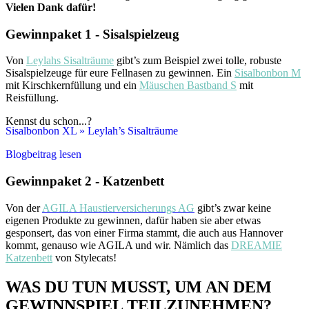
Vielen Dank dafür!
Gewinnpaket 1 - Sisalspielzeug
Von
Leylahs Sisalträume
gibt’s zum Beispiel zwei tolle, robuste
Sisalspielzeuge für eure Fellnasen zu gewinnen. Ein
Sisalbonbon M
mit Kirschkernfüllung und ein
Mäuschen Bastband S
mit
Reisfüllung.
Kennst du schon...?
Sisalbonbon XL » Leylah’s Sisalträume
Blogbeitrag lesen
Gewinnpaket 2 - Katzenbett
Von der
AGILA Haustierversicherungs AG
gibt’s zwar keine
eigenen Produkte zu gewinnen, dafür haben sie aber etwas
gesponsert, das von einer Firma stammt, die auch aus Hannover
kommt, genauso wie AGILA und wir. Nämlich das
DREAMIE
Katzenbett
von Stylecats!
WAS DU TUN MUSST, UM AN DEM
GEWINNSPIEL TEILZUNEHMEN?