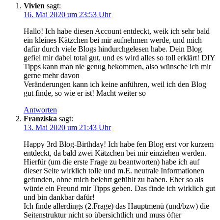
Vivien
sagt:
16. Mai 2020 um 23:53 Uhr
Hallo! Ich habe diesen Account entdeckt, weik ich sehr bald
ein kleines Kätzchen bei mir aufnehmen werde, und mich
dafür durch viele Blogs hindurchgelesen habe. Dein Blog
gefiel mir dabei total gut, und es wird alles so toll erklärt! DIY
Tipps kann man nie genug bekommen, also wünsche ich mir
gerne mehr davon
Veränderungen kann ich keine anführen, weil ich den Blog
gut finde, so wie er ist! Macht weiter so
Antworten
Franziska
sagt:
13. Mai 2020 um 21:43 Uhr
Happy 3rd Blog-Birthday! Ich habe fen Blog erst vor kurzem
entdeckt, da bald zwei Kätzchen bei mir einziehen werden.
Hierfür (um die erste Frage zu beantworten) habe ich auf
dieser Seite wirklich tolle und m.E. neutrale Informationen
gefunden, ohne mich belehrt gefühlt zu haben. Eher so als
würde ein Freund mir Tipps geben. Das finde ich wirklich gut
und bin dankbar dafür!
Ich finde allerdings (2.Frage) das Hauptmenü (und/bzw) die
Seitenstruktur nicht so übersichtlich und muss öfter