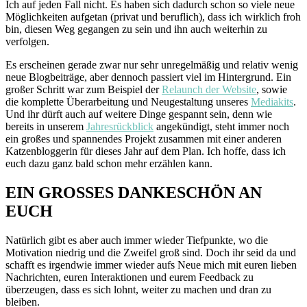
Ich auf jeden Fall nicht.
Es haben sich dadurch schon so viele neue
Möglichkeiten aufgetan (privat und beruflich), dass ich wirklich froh
bin, diesen Weg gegangen zu sein und ihn auch weiterhin zu
verfolgen.
Es erscheinen gerade zwar nur sehr unregelmäßig und relativ wenig
neue Blogbeiträge, aber dennoch passiert viel im Hintergrund. Ein
großer Schritt war zum Beispiel der
Relaunch der Website
, sowie
die komplette Überarbeitung und Neugestaltung unseres
Mediakits
.
Und ihr dürft auch auf weitere Dinge gespannt sein, denn wie
bereits in unserem
Jahresrückblick
angekündigt, steht immer noch
ein großes und spannendes Projekt zusammen mit einer anderen
Katzenbloggerin für dieses Jahr auf dem Plan. Ich hoffe, dass ich
euch dazu ganz bald schon mehr erzählen kann.
EIN GROSSES DANKESCHÖN AN
EUCH
Natürlich gibt es aber auch immer wieder Tiefpunkte, wo die
Motivation niedrig und die Zweifel groß sind. Doch ihr seid da und
schafft es irgendwie immer wieder aufs Neue mich mit euren lieben
Nachrichten, euren Interaktionen und eurem Feedback zu
überzeugen, dass es sich lohnt, weiter zu machen und dran zu
bleiben.