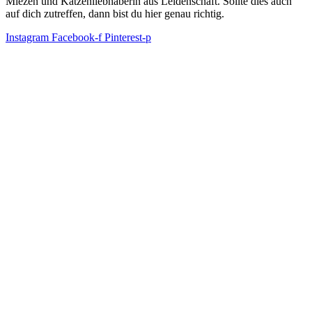
Miezen und Katzenliebhaberin aus Leidenschaft. Sollte dies auch
auf dich zutreffen, dann bist du hier genau richtig.
Instagram
Facebook-f
Pinterest-p